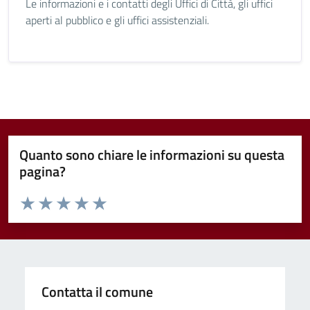
Le informazioni e i contatti degli Uffici di Città, gli uffici
aperti al pubblico e gli uffici assistenziali.
Quanto sono chiare le informazioni su questa
pagina?
Valuta da 1 a 5 stelle la pagina
Valuta 1 stelle su 5
Valuta 2 stelle su 5
Valuta 3 stelle su 5
Valuta 4 stelle su 5
Valuta 5 stelle su 5
Contatta il comune