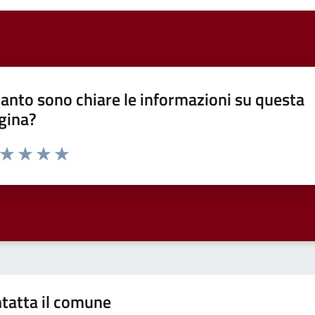
anto sono chiare le informazioni su questa
gina?
a da 1 a 5 stelle la pagina
ta 1 stelle su 5
Valuta 2 stelle su 5
Valuta 3 stelle su 5
Valuta 4 stelle su 5
Valuta 5 stelle su 5
tatta il comune