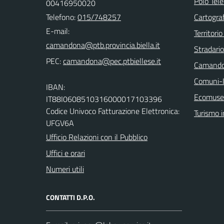
Polo Tele
00416950020
Telefono:
015/748257
Cartograf
E-mail:
Territorio
Stradari
PEC:
Camando
Comuni-I
IBAN:
Ecomuseo
IT88I0608510316000017103396
Codice Univoco Fatturazione Elettronica:
Turismo i
UFGV6A
Ufficio Relazioni con il Pubblico
Uffici e orari
Numeri utili
CONTATTI D.P.O.