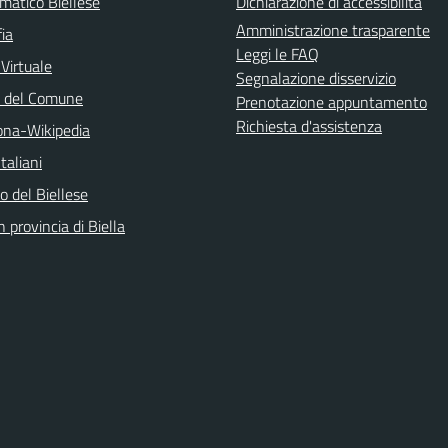
matico Biellese
Dichiarazione di accessibilità
Amministrazione trasparente
ia
Leggi le FAQ
 Virtuale
Segnalazione disservizio
o del Comune
Prenotazione appuntamento
Richiesta d'assistenza
na-Wikipedia
taliani
 del Biellese
n provincia di Biella