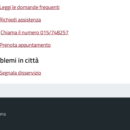
Leggi le domande frequenti
Richiedi assistenza
Chiama il numero 015/748257
Prenota appuntamento
blemi in città
Segnala disservizio
ona