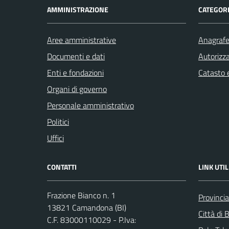
AMMINISTRAZIONE
CATEGORI
Aree amministrative
Anagrafe 
Documenti e dati
Autorizza
Enti e fondazioni
Catasto e
Organi di governo
Personale amministrativo
Politici
Uffici
CONTATTI
LINK UTIL
Frazione Bianco n. 1
Provincia
13821 Camandona (BI)
Città di B
C.F. 83000110029 - P.Iva: