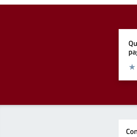
Qu
pa
Valut
Valu
Con