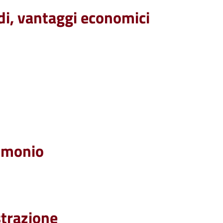
idi, vantaggi economici
rimonio
strazione