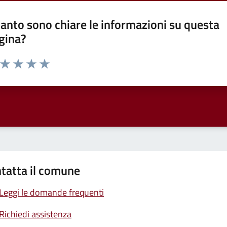
anto sono chiare le informazioni su questa
gina?
a da 1 a 5 stelle la pagina
ta 1 stelle su 5
Valuta 2 stelle su 5
Valuta 3 stelle su 5
Valuta 4 stelle su 5
Valuta 5 stelle su 5
tatta il comune
Leggi le domande frequenti
Richiedi assistenza