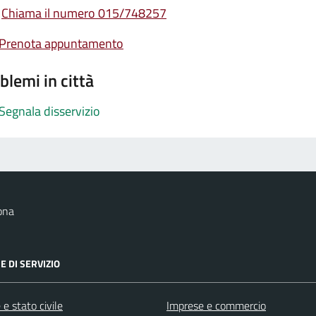
Chiama il numero 015/748257
Prenota appuntamento
blemi in città
Segnala disservizio
ona
E DI SERVIZIO
e stato civile
Imprese e commercio