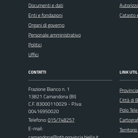
Documenti e dati
Autorizza
Enti e fondazioni
Catasto e
Organi di governo
Personale amministrativo
Politici
Uffici
CONTATTI
LINK UTIL
Frazione Bianco n. 1
Provincia
13821 Camandona (BI)
Città di B
C.F. 83000110029 - P.Iva:
Polo Tele
00416950020
Telefono:
015/748257
Cartograf
E-mail:
Territorio