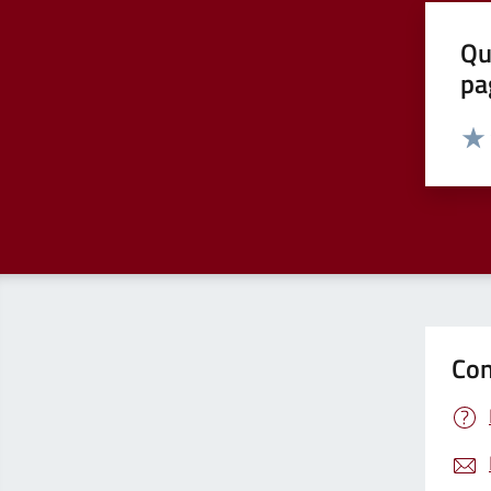
Qu
pa
Valut
Valu
Con