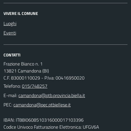
VIVERE IL COMUNE
Luoghi
Eventi
CONTATTI
Frazione Bianco n. 1
13821 Camandona (BI)
C.F. 83000110029 - P.Iva: 00416950020
Telefono:
015/748257
E-mail:
PEC:
IBAN: IT88I0608510316000017103396
Codice Univoco Fatturazione Elettronica: UFGV6A