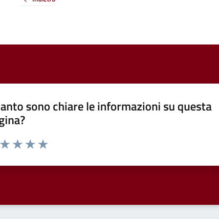
anto sono chiare le informazioni su questa
gina?
a da 1 a 5 stelle la pagina
ta 1 stelle su 5
Valuta 2 stelle su 5
Valuta 3 stelle su 5
Valuta 4 stelle su 5
Valuta 5 stelle su 5