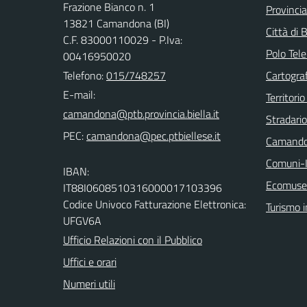
Frazione Bianco n. 1
Provincia
13821 Camandona (BI)
Città di B
C.F. 83000110029 - P.Iva:
Polo Tele
00416950020
Telefono:
015/748257
Cartograf
E-mail:
Territorio
Stradari
PEC:
Camando
Comuni-I
IBAN:
Ecomuseo
IT88I0608510316000017103396
Codice Univoco Fatturazione Elettronica:
Turismo i
UFGV6A
Ufficio Relazioni con il Pubblico
Uffici e orari
Numeri utili