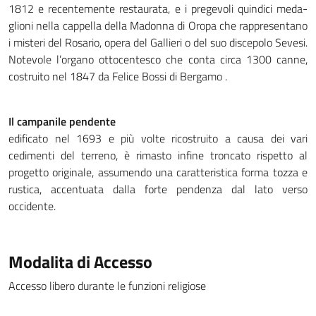
1812 e recen­­te­mente restau­rata, e i pregevoli quindici me­da­
glioni nella cappella della Madonna di Oropa che rappre­sen­tano
i misteri del Rosario, opera del Gallieri o del suo discepolo Sevesi.
No­te­vole l’or­gano ot­to­cen­tesco che conta circa 1300 canne,
costruito nel 1847 da Felice Bossi di Ber­gamo .
Il campanile pen­dente
edificato nel 1693 e più volte ricostruito a causa dei vari
cedimenti del terreno, è rimasto infine troncato rispetto al
progetto originale, assumendo una caratteristica forma tozza e
rustica, accentuata dalla forte pendenza dal lato verso
occidente.
Modalita di Accesso
Accesso libero durante le funzioni religiose