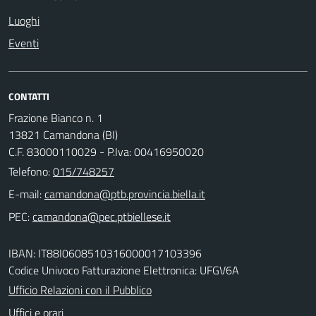
Luoghi
Eventi
CONTATTI
Frazione Bianco n. 1
13821 Camandona (BI)
C.F. 83000110029 - P.Iva: 00416950020
Telefono:
015/748257
E-mail:
PEC:
IBAN: IT88I0608510316000017103396
Codice Univoco Fatturazione Elettronica: UFGV6A
Ufficio Relazioni con il Pubblico
Uffici e orari